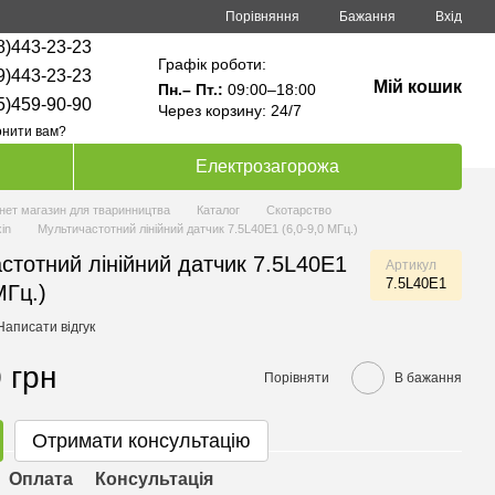
Порівняння
Бажання
Вхід
8)443-23-23
Графік роботи:
9)443-23-23
Мій кошик
Пн.– Пт.:
09:00–18:00
5)459-90-90
Через корзину: 24/7
нити вам?
Електрозагорожа
нет магазин для тваринництва
Каталог
Скотарство
in
Мультичастотний лінійний датчик 7.5L40E1 (6,0-9,0 МГц.)
стотний лінійний датчик 7.5L40E1
Артикул
7.5L40E1
МГц.)
Написати відгук
 грн
Порівняти
В бажання
Отримати консультацію
Оплата
Консультація