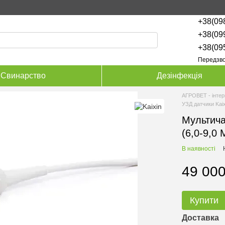
+38(09
+38(09
+38(09
Передзво
Свинарство
Дезінфекція
АГРОВЕТ - інтер
УЗД датчики Kaix
Мультича
(6,0-9,0 
В наявності
49 000
Купити
Доставка