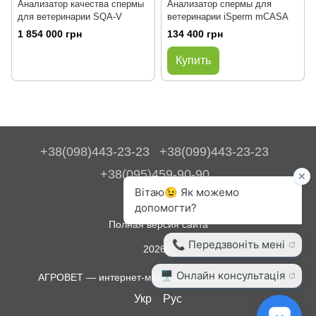
Анализатор качества спермы
Анализатор спермы для
для ветеринарии SQA-V
ветеринарии iSperm mCASA
1 854 000 грн
134 400 грн
Купить
+38(098)443-23-23
+38(099)443-23-23
+38(095)459-90-90
Контакты
Полная версия сайта
2026©
АГРОВЕТ — интернет-магазин для животноводства
Укр
Рус