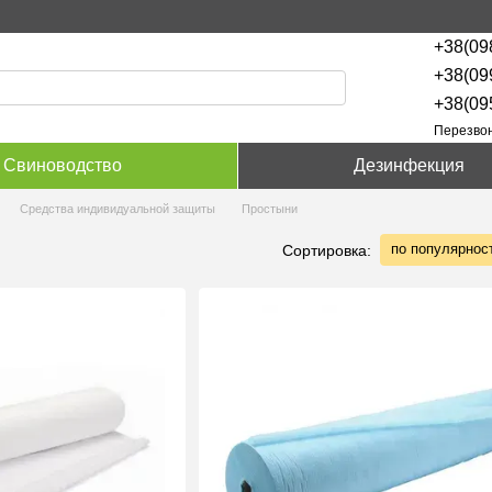
+38(09
+38(09
+38(09
Перезвон
Свиноводство
Дезинфекция
Средства индивидуальной защиты
Простыни
по популярнос
Сортировка: