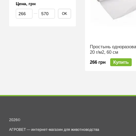
Цена, грн
От Цена, грн
До Цена, грн
OK
Простынь одноразов
20 г/м2, 60 см
266 грн
Купить
2026©
АГРОВЕТ — интернет-магазин для животноводства