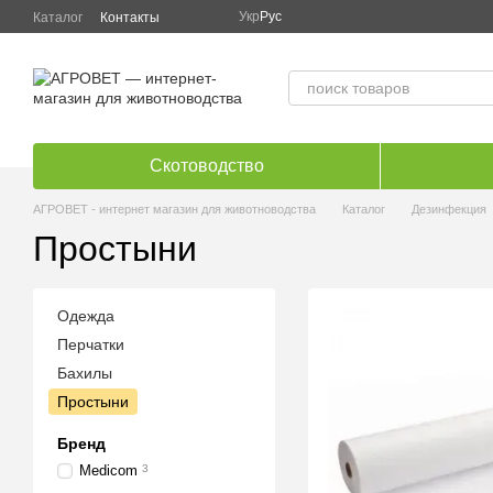
Перейти к основному контенту
Укр
Рус
Каталог
Контакты
Скотоводство
АГРОВЕТ - интернет магазин для животноводства
Каталог
Дезинфекция
Простыни
Одежда
Перчатки
Бахилы
Простыни
Бренд
Medicom
3