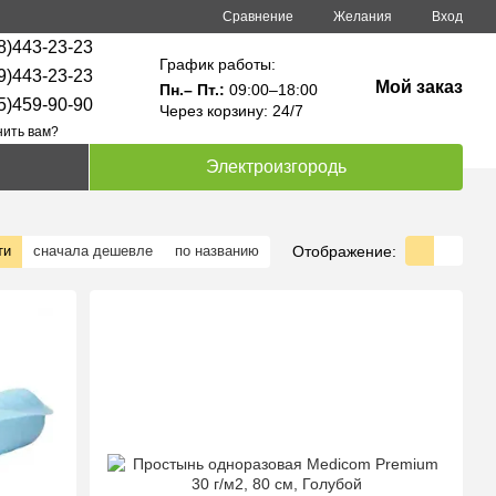
Сравнение
Желания
Вход
8)443-23-23
График работы:
9)443-23-23
Мой заказ
Пн.– Пт.:
09:00–18:00
5)459-90-90
Через корзину: 24/7
ить вам?
Электроизгородь
Отображение:
ти
сначала дешевле
по названию