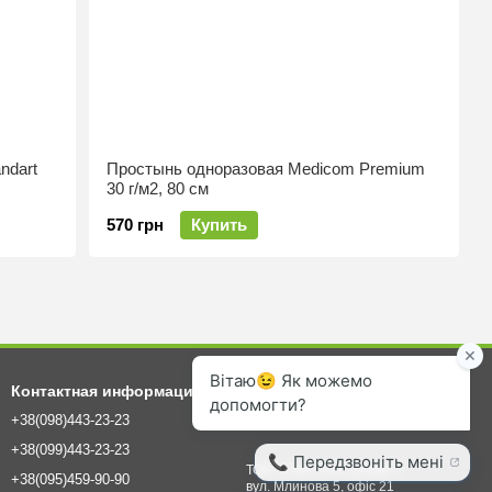
ndart
Простынь одноразовая Medicom Premium
30 г/м2, 80 см
570 грн
Купить
Контактная информация
+38(098)443-23-23
info@agrovet.ua
+38(099)443-23-23
ТОВ "КОМПАНІЯ БІОВЕТ"
+38(095)459-90-90
вул. Млинова 5, офіс 21