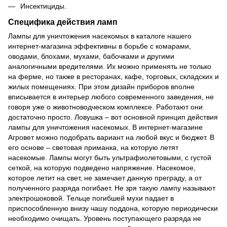
Инсектициды.
Специфика действия ламп
Лампы для уничтожения насекомых в каталоге нашего
интернет-магазина эффективны в борьбе с комарами,
оводами, блохами, мухами, бабочками и другими
аналогичными вредителями. Их можно применять не только
на ферме, но также в ресторанах, кафе, торговых, складских и
жилых помещениях. При этом дизайн приборов вполне
вписывается в интерьер любого современного заведения, не
говоря уже о животноводческом комплексе. Работают они
достаточно просто. Ловушка – вот основной принцип действия
лампы для уничтожения насекомых. В интернет-магазине
Агровет можно подобрать вариант на любой вкус и бюджет. В
его основе – световая приманка, на которую летят
насекомые. Лампы могут быть ультрафиолетовыми, с густой
сеткой, на которую подведено напряжение. Насекомое,
которое летит на свет, не замечает данную преграду, а от
полученного разряда погибает. Не зря такую лампу называют
электрошоковой. Тельце погибшей мухи падает в
приспособленную внизу чашу поддона, которую периодически
необходимо очищать. Уровень поступающего разряда не