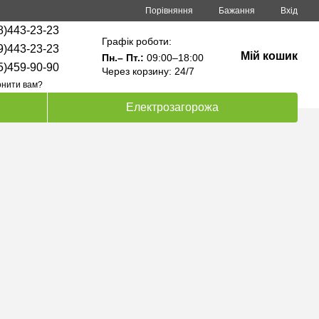
Порівняння
Бажання
Вхід
8)443-23-23
Графік роботи:
9)443-23-23
Мій кошик
Пн.– Пт.:
09:00–18:00
5)459-90-90
Через корзину: 24/7
нити вам?
Електрозагорожа