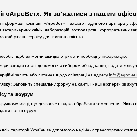
ії «АгроВет»: Як зв’язатися з нашим офіс
ної інформації компанії «АгроВет» – вашого надійного партнера у сф
я ветеринарних клінік, лабораторій, господарств і корпоративних з
сокий рівень сервісу для кожного клієнта.
пособів, щоб ви могли швидко отримати необхідну інформацію:
ри завжди готові допомогти з вибором обладнання, надати консульт
рційні запити або питання щодо співпраці на адресу
info@agrovet.
’язку:
Заповніть спеціальну форму на сайті, і наші експерти зв’яжут
ісу та шоурум
зручному місці, що дозволяє швидко обробляти замовлення. Якщо в
відати наш шоурум.
 всій території України за допомогою надійних транспортних комп