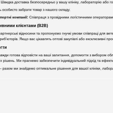
Швидка доставка безпосередньо у вашу клініку, лабораторію або г
 особисто забрати товар з нашого складу.
портні компанії:
Співпраця з провідними логістичними операторами
ивними клієнтами (B2B)
партнерські відносини та пропонуємо гнучкі умови співпраці для вет
иб’юторів. Якщо вас цікавлять оптові закупівлі або ексклюзивні про
гти
вжди готова відповісти на ваші запитання, допомогти з вибором об
 рішень. Ми прагнемо забезпечити індивідуальний підхід та ефекти
і – разом ми знайдемо оптимальне рішення для вашої клініки, лабора