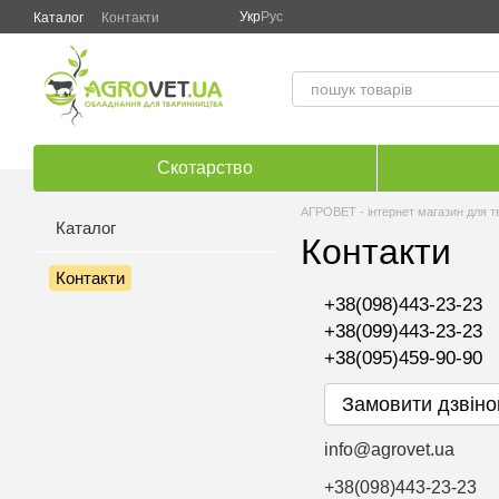
Перейти до основного контенту
Укр
Рус
Каталог
Контакти
Скотарство
АГРОВЕТ - інтернет магазин для 
Каталог
Контакти
Контакти
+38(098)443-23-23
+38(099)443-23-23
+38(095)459-90-90
Замовити дзвіно
info@agrovet.ua
+38(098)443-23-23