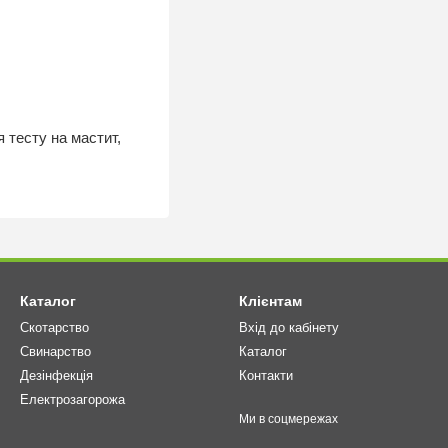
 тесту на мастит,
Каталог
Клієнтам
Скотарство
Вхід до кабінету
Свинарство
Каталог
Дезінфекція
Контакти
Електрозагорожа
Ми в соцмережах