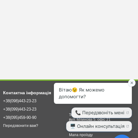
Контактна інформація
+38(098)443-23-23
info@agrovet.ua
+38(099)443-23-23
ТОВ "КОМПАНІЯ БІОВЕТ"
+38(095)459-90-90
вул. Млинова 5, офіс 21
м. Біла Церква, 09117
Передзвонити вам?
Україна
Мапа проїзду