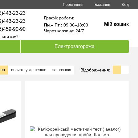
Порівняння
Бажання
Вхід
8)443-23-23
Графік роботи:
9)443-23-23
Мій кошик
Пн.– Пт.:
09:00–18:00
5)459-90-90
Через корзину: 24/7
нити вам?
Електрозагорожа
Відображення:
стю
спочатку дешевше
за назвою