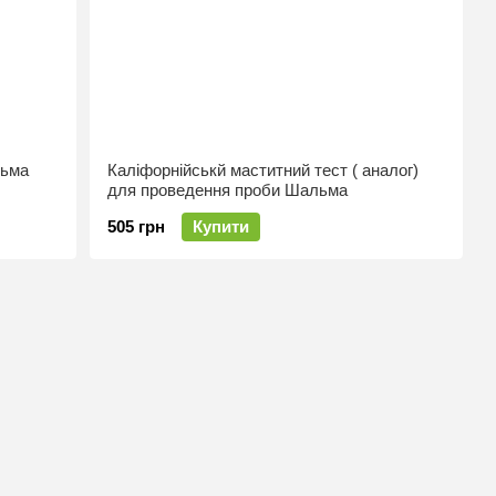
льма
Каліфорнійськй маститний тест ( аналог)
для проведення проби Шальма
505 грн
Купити