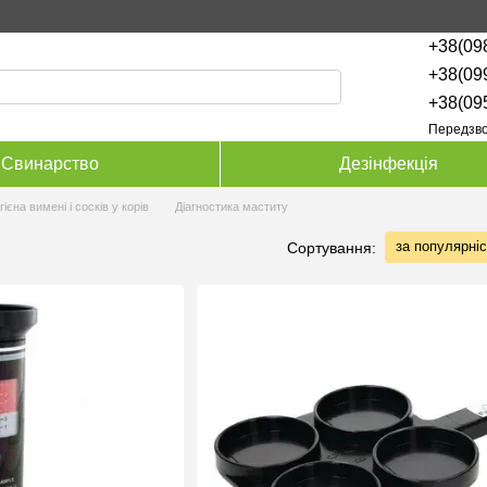
+38(09
+38(09
+38(09
Передзво
Свинарство
Дезінфекція
ігієна вимені і сосків у корів
Діагностика маститу
за популярні
Сортування: