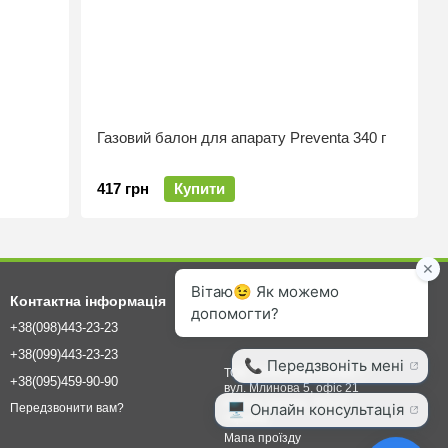
Газовий балон для апарату Preventa 340 г
417 грн
Купити
Контактна інформація
+38(098)443-23-23
info@agrovet.ua
+38(099)443-23-23
ТОВ "КОМПАНІЯ БІОВЕТ"
+38(095)459-90-90
вул. Млинова 5, офіс 21
м. Біла Церква, 09117
Передзвонити вам?
Україна
Мапа проїзду