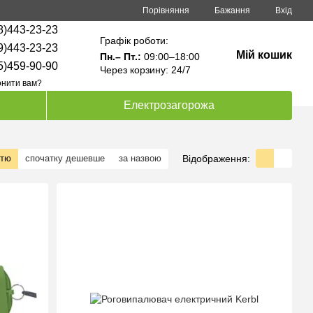
Порівняння
Бажання
Вхід
8)443-23-23
Графік роботи:
9)443-23-23
Мій кошик
Пн.– Пт.:
09:00–18:00
5)459-90-90
Через корзину: 24/7
нити вам?
Електрозагорожа
Відображення:
стю
спочатку дешевше
за назвою