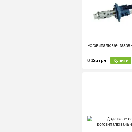
Роговипалювач газовий
8 125 грн
Купити