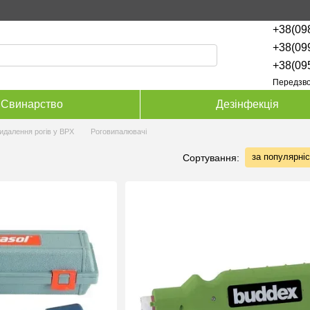
+38(09
+38(09
+38(09
Передзво
Свинарство
Дезінфекція
идалення рогів у ВРХ
Роговипалювачі
за популярні
Сортування: