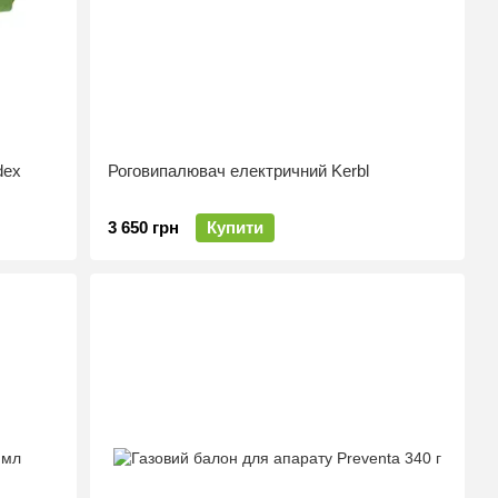
dex
Роговипалювач електричний Kerbl
3 650 грн
Купити