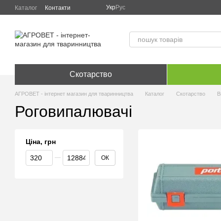
Перейти до основного контенту
Укр
Рус
Каталог
Контакти
Скотарство
АГРОВЕТ - інтернет магазин для тваринництва
Каталог
Скотарство
В
Роговипалювачі
Ціна, грн
Від Ціна, грн
До Ціна, грн
ОК