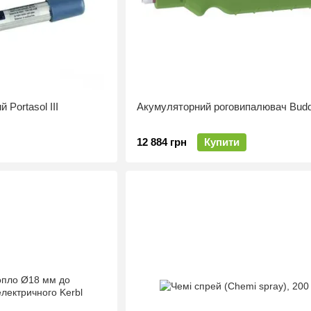
 Portasol III
Акумуляторний роговипалювач Bud
12 884 грн
Купити