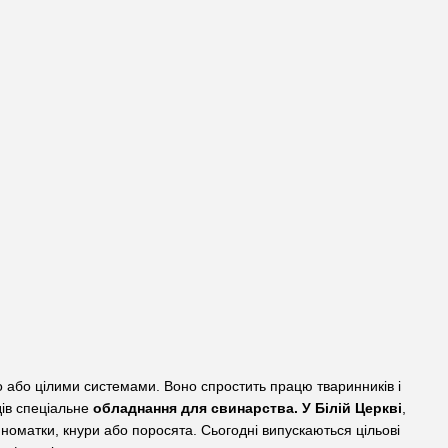
 або цілими системами. Воно спростить працю тваринників і
дів спеціальне
обладнання для свинарства. У Білій Церкві
,
иноматки, кнури або поросята. Сьогодні випускаються цільові