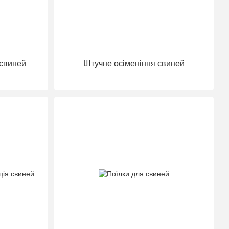
 свиней
Штучне осіменіння свиней