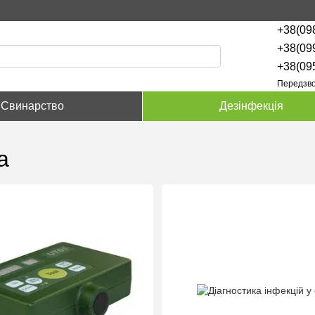
+38(09
+38(09
+38(09
Передзво
Свинарство
Дезінфекція
а