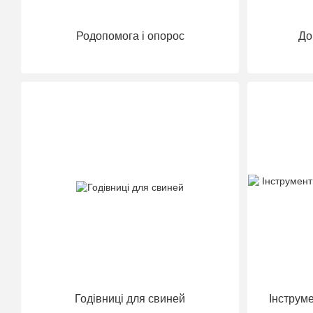
Родопомога і опорос
До
Годівниці для свиней
Інструм