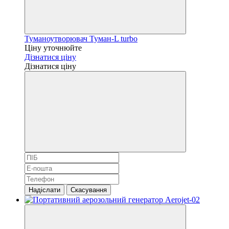
Туманоутворювач Туман-L turbo
Ціну уточнюйте
Дізнатися ціну
Дізнатися ціну
Надіслати
Скасування