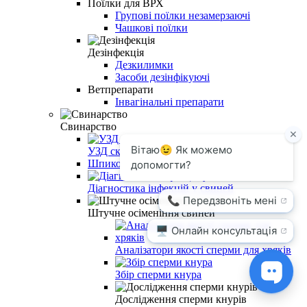
Поїлки для ВРХ
Групові поїлки незамерзаючі
Чашкові поїлки
Дезінфекція
Дезкилимки
Засоби дезінфікуючі
Ветпрепарати
Інвагінальні препарати
Свинарство
УЗД сканери для свиней
Шпикоміри
Діагностика інфекцій у свиней
Штучне осіменіння свиней
Аналізатори якості сперми для хряків
Збір сперми кнура
Дослідження сперми кнурів