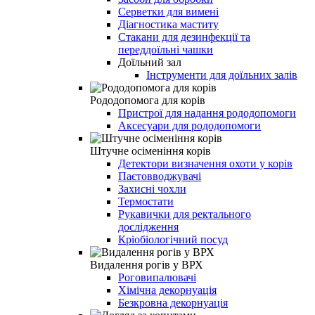
Серветки для вимені
Діагностика маститу
Стакани для дезинфекції та
переддоїльні чашки
Доїльний зал
Інструменти для доїльних залів
Рододопомога для корів
Пристрої для надання рододопомоги
Аксесуари для рододопомоги
Штучне осіменіння корів
Детектори визначення охоти у корів
Паєтовводжувачі
Захисні чохли
Термостати
Рукавички для ректального
дослідження
Кріобіологічний посуд
Видалення рогів у ВРХ
Роговипалювачі
Хімічна декорнуація
Безкровна декорнуація