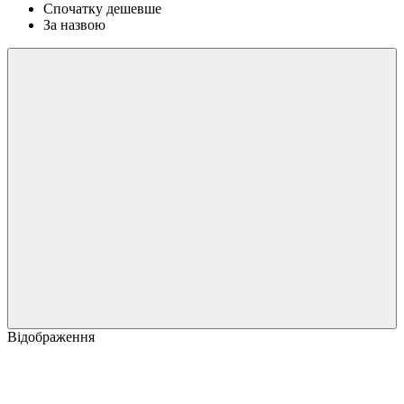
Спочатку дешевше
За назвою
Відображення