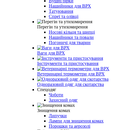
Вушні бірки
Нашийники для ВРХ
Татуювання
Спреї та олівці
Перегін та утихомирення
Носові кільця та щипці
Нашийники та повали
Погоничі для тварин
Ваги для ВРХ
Інструменти та пристосування
Ветеринарні термометри для ВРХ
Одноразовий одяг для скотарства
Спецодяг
Чоботи
Захисний одяг
Знищення комах
Липучки
Лампи для знищення комах
Порошки та аерозолі