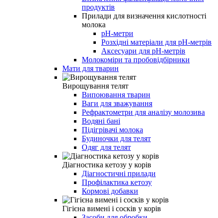
продуктів
Прилади для визначення кислотності
молока
pH-метри
Розхідні матеріали для рН-метрів
Аксесуари для рН-метрів
Молокоміри та пробовідбірники
Мати для тварин
Вирощування телят
Випоювання тварин
Ваги для зважування
Рефрактометри для аналізу молозива
Водяні бані
Підігрівачі молока
Будиночки для телят
Одяг для телят
Діагностика кетозу у корів
Діагностичні прилади
Профілактика кетозу
Кормові добавки
Гігієна вимені і сосків у корів
Засоби для обробки