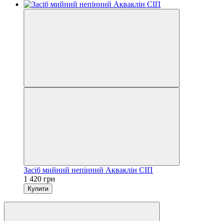
Засіб мийний непінний Акваклін СІП
1 420 грн
Купити