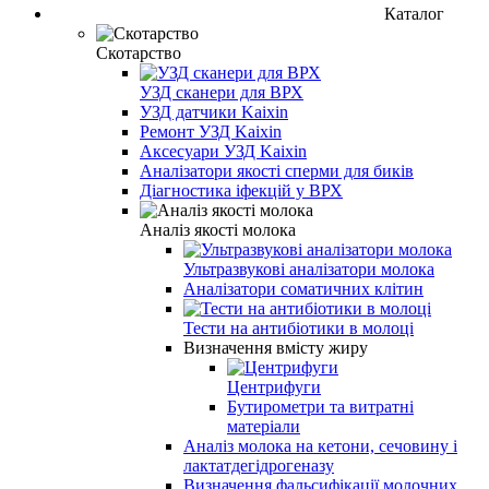
Каталог
Скотарство
УЗД сканери для ВРХ
УЗД датчики Kaixin
Ремонт УЗД Kaixin
Аксесуари УЗД Kaixin
Аналізатори якості сперми для биків
Діагностика іфекцій у ВРХ
Аналіз якості молока
Ультразвукові аналізатори молока
Аналізатори соматичних клітин
Тести на антибіотики в молоці
Визначення вмісту жиру
Центрифуги
Бутирометри та витратні
матеріали
Аналіз молока на кетони, сечовину і
лактатдегідрогеназу
Визначення фальсифікації молочних