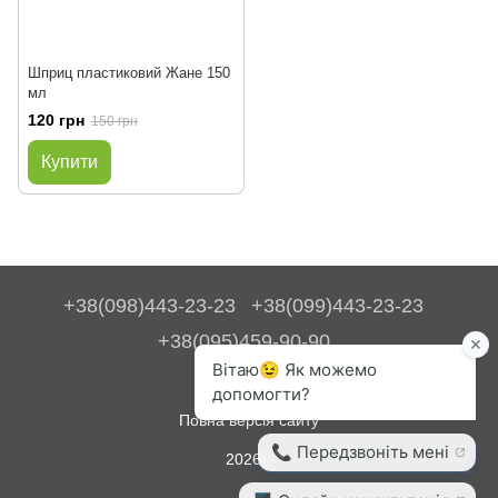
Шприц пластиковий Жане 150
мл
120 грн
150 грн
Купити
+38(098)443-23-23
+38(099)443-23-23
+38(095)459-90-90
Контакти
Повна версія сайту
2026©