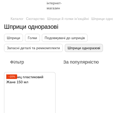
Каталог
Скотарство
Шприци й голки ін'єкційні
Шприци одно
Шприци одноразові
Шприци
Голки
Подовжувачі до шприців
Запасні деталі та ремкомплекти
Шприци одноразові
Фільтр
За популярністю
−20%