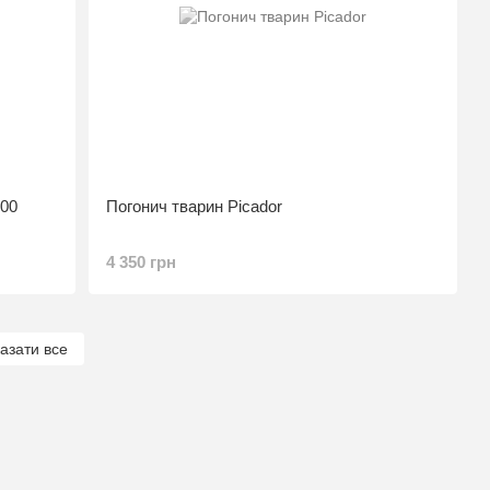
000
Погонич тварин Picador
4 350 грн
азати все