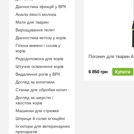
Діагностика іфекцій у ВРХ
Аналіз якості молока
Мати для тварин
Вирощування телят
Діагностика кетозу у корів
Гігієна вимені і сосків у
корів
Погонич для тварин A
Рододопомога для корів
Штучне осіменіння корів
6 850 грн
Купити
Видалення рогів у ВРХ
Догляд за копитами
Станки для обробки копит
Догляд за шерстю і
хвостом корів
Машинки для стрижки
Шприци й голки ін'єкційні
Ін'єктори для ветеринарних
препаратів