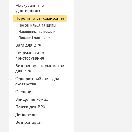
Маркування та
ідентифікація
Перегін та утихомирення
Носові кільця та щипці
Нашийники та повали
Погоничі для тварин
Ваги для ВРХ
Інструменти та
пристосування
Ветеринарні термометри
для ВРХ
Одноразовий одяг для
скотарства
Спецодяг
Знищення комах
Поїлки для ВРХ
Дезінфекція
Ветпрепарати