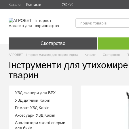
Перейти до основного контенту
Укр
Рус
Каталог
Контакти
Скотарство
АГРОВЕТ - інтернет магазин для тваринництва
Каталог
Скотарство
П
Інструменти для утихомирен
тварин
УЗД сканери для ВРХ
УЗД датчики Kaixin
Ремонт УЗД Kaixin
Аксесуари УЗД Kaixin
Аналізатори якості сперми
для биків