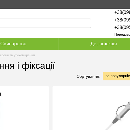
+38(09
+38(09
+38(09
Передзво
Свинарство
Дезінфекція
ерегін та утихомирення
ня і фіксації
за популярні
Сортування: