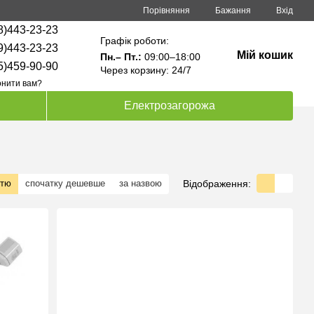
Порівняння
Бажання
Вхід
8)443-23-23
Графік роботи:
9)443-23-23
Мій кошик
Пн.– Пт.:
09:00–18:00
5)459-90-90
Через корзину: 24/7
нити вам?
Електрозагорожа
Відображення:
стю
спочатку дешевше
за назвою