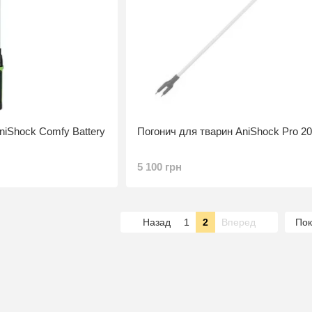
niShock Comfy Battery
Погонич для тварин AniShock Pro 2
5 100 грн
Назад
1
2
Вперед
Пок