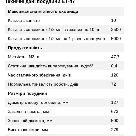
Технічні дані посудини ЕТ-47
Максимальна місткість сховища
Кількість каністр
10
Кількість соломинок 1/2 мл, зв'язаних по 10 шт
3500
Кількість соломинок 1/2 мл на 1 рівень поштучно
5000
Продуктивність
Місткість LN2, л
47,7
Статична швидкість випаровування, л/доб*
0,4
Час статичного зберігання, днів
120
Нормальна тривалість роботи, днів
72
Розміри посудини
Діаметр отвору горловини, мм
127
Загальна висота, мм
673
Зовнішній діаметр, мм
500
Висота каністри, мм
279