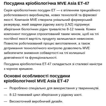
Посудина кріобіологічна MVE Asia ЕТ-47
Серія кріобіологічних посудин ET — є втіленням прецизійного
роботизованого виробництва, нових технологій та фірмової
якості. Компанія MVE створила унікальний фермерський
резервуар, який завдяки рідкому азоту (LN2) підтримує
зберігання біологічних рідин тривалістю 8-12 тижнів. Кожен
компонент посудини спроєктований таким чином, щоб на тлі
постійної якості вартість продукту залишилася невисокою.
Повністю роботизований процес виготовлення, а також
дотримання технологічного контролю дозволяють MVE
забезпечити зниження собівартості на тлі колишньої
довговічності та функціональності.
Посудина кріобіологічна ET-47 складається зі сталевої каністри
з чорною кришкою.
Основні особливості посудини
кріобіологічної MVE Asia ЕТ-47
Розроблено спеціально для використання у тваринництві.
8-12-тижневий цикл зберігання у рідкому азоті.
Високоточний виробничий дизайн.